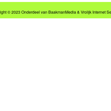
ight © 2023 Onderdeel van
BaakmanMedia
&
Vrolijk Internet S