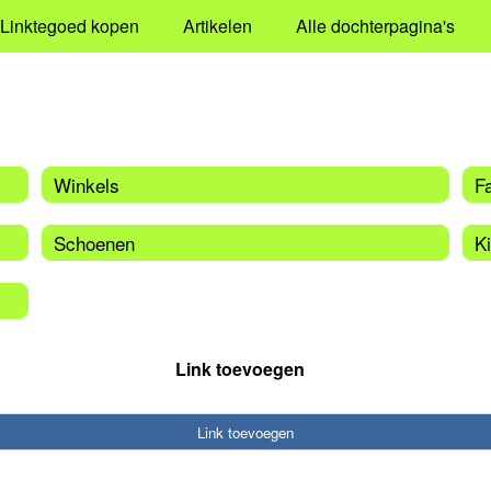
Linktegoed kopen
Artikelen
Alle dochterpagina's
Winkels
F
Schoenen
K
Link toevoegen
Link toevoegen